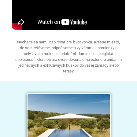
Nechajte sa nami inšpirovať pre život vonku. Krásne miesto,
kde sa stretávame, odpočívame a vytvárame spomienky na
celý život s rodinou a priateľmi. Jardinico je belgická
spoločnosť, ktorá otvára dvere dokonalému exteriéru pridaním
jedinečných a exkluzívnych kúskov do vašej záhrady alebo
terasy.