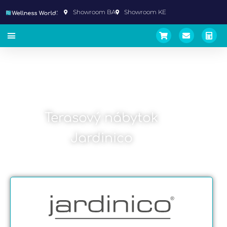
Showroom BA
Showroom KE
Terasový nábytok
Jardinico