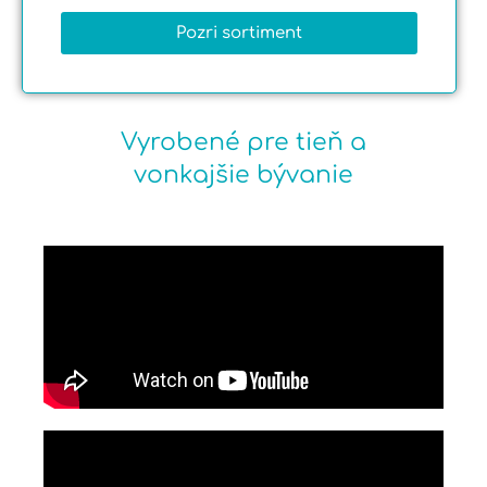
Pozri sortiment
Vyrobené pre tieň a
vonkajšie bývanie